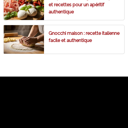
et recettes pour un apéritif
authentique
Gnocchi maison : recette italienne
facile et authentique